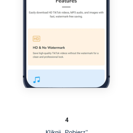
4
Kliknij „Pobierz”