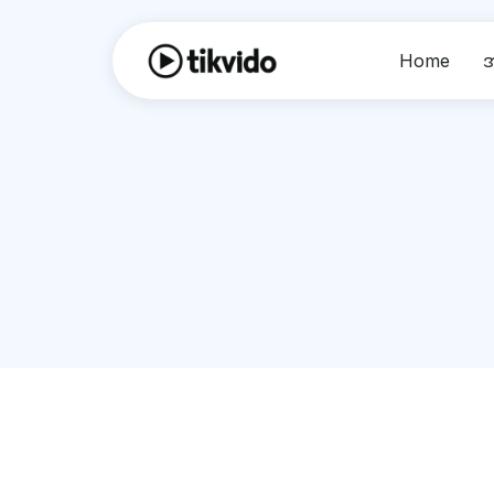
Home
အ