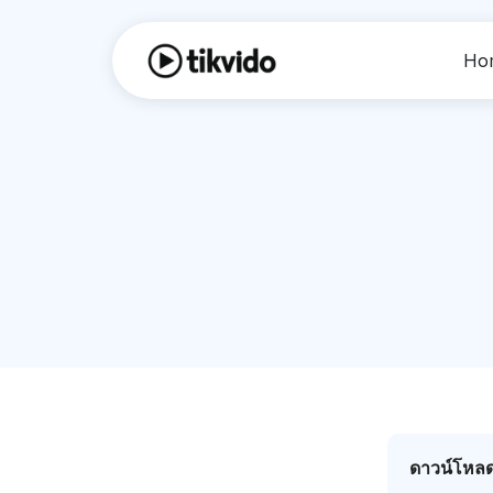
Ho
ดาวน์โหลด