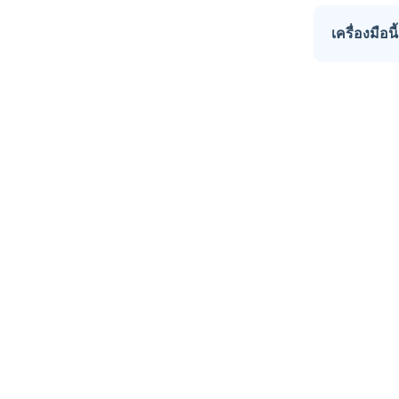
เครื่องมือ