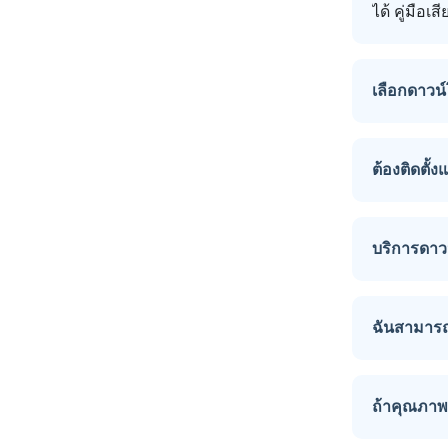
ได้ คู่มือเ
เลือกดาวน
ต้องติดตั้ง
บริการดาว
ฉันสามารถใ
ถ้าคุณภาพว